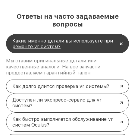
обслуживанию
В нашем сервисном центре выполняется полный
Ответы на часто задаваемые
спектр работ по ремонту VR систем Oculus.
вопросы
Опытные специалисты используют современное
оборудование, чтобы обеспечить высокое качество
обслуживания. Для уточнения деталей ремонта и
Какие именно детали вы используете при
записи на диагностику свяжитесь с нами по
ремонте vr систем?
телефону +7 (383) 202-18-57 или посетите наш
офис по адресу ул. Фрунзе, 238, корп. 4.
Мы ставим оригинальные детали или
качественные аналоги. На все запчасти
предоставляем гарантийный талон.
Как долго длится проверка vr системы?
Доступен ли экспресс-сервис для vr
систем?
Как быстро выполняется обслуживание vr
систем Oculus?