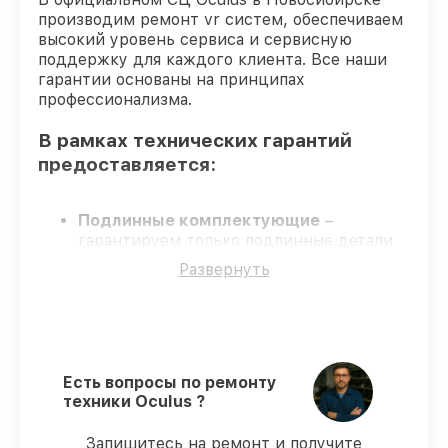
производим ремонт vr систем, обеспечиваем
высокий уровень сервиса и сервисную
поддержку для каждого клиента. Все наши
гарантии основаны на принципах
профессионализма.
В рамках технических гарантий
предоставляется:
Подлинные комплектующие
–
гарантируем только подлинные детали
для vr систем.
Развернуть
Сертифицированные инженеры
–
проверенные специалисты с опытом и
аттестацией.
Соблюдение сроков сервиса
– все
работы выполняются в оговоренные
сроки.
Есть вопросы по ремонту
Официальная гарантия
– сервис
техники Oculus ?
проводится с соблюдением гарантийных
обязательств.
Запишитесь на ремонт и получите