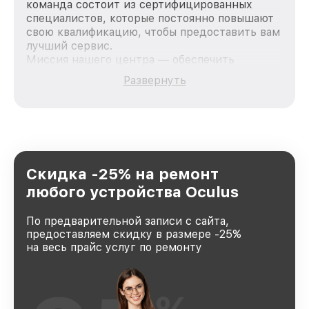
команда состоит из сертифицированных
специалистов, которые постоянно повышают
свою квалификацию, чтобы предоставить вам
лучший сервис.
Миссия нашего центра — обеспечить
качественный и доступный ремонт для
Развернуть
каждого пользователя продукции Oculus, вне
зависимости от сложности поломки. Мы
стремимся к тому, чтобы каждый клиент был
удовлетворен скоростью и качеством
предоставляемых услуг. Наша цель — стать
лучшим сервисным центром Oculus в городе
Новосибирске, постоянно повышая уровень
Скидка -25% на ремонт
доверия и лояльности наших клиентов.
любого устройства Oculus
По предварительной записи с сайта,
предоставляем скидку в размере -25%
на весь прайс услуг по ремонту